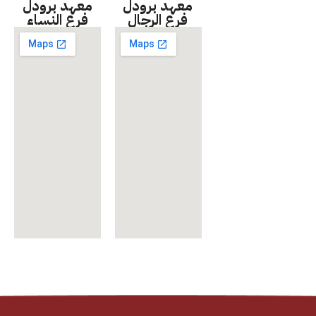
معهد برودل
معهد برودل
فرع الرجال
فرع النساء