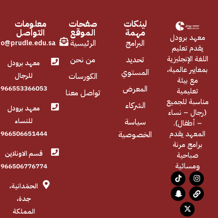
لينكات
صفحات
معلومات
مهمة
الموقع
التواصل
معهد برودل
البرامج
الرئيسية
fo@prudle.edu.sa
يقدم تعليم
اللغة الإنجليزية
تحديد
من نحن
معهد برودل
بمعايير عالمية،
المستوي
الكورسات
للرجال
مع بيئة
المعرض
966553366053
تعليمية
تواصل معنا
مناسبة للجميع
الشركاء
معهد برودل
(رجال – نساء
للنساء
سياسة
– أطفال).
المعهد يقدم
966506651444
الخصوصية
برامج مرنة
قسم الاونلاين
صباحية
ومسائية
966506776774
الحمَدانية،
جدة،
المملكة