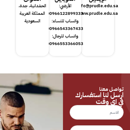
info@prudle.edu.sa
الأرضي:
الحمَدانية، جدة،
www.prudle.edu.sa
00966122899333
المملكة العربية
واتساب للنساء:
السعودية
00966543367433
واتساب للرجال:
00966553366053
تواصل معنا
ارسل لنا استفسارك
في اي وقت
Contact Form