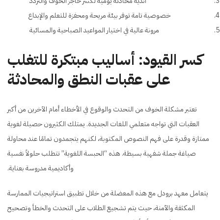
أندية محادثة يومية لكسر حاجز الخوف والتردد
خصوصية تامة توفر بيئة مريحة ومحفزة للتعلم والإبداع
مرونة عالية في اختيار المواعيد الصباحية والمسائية
كسر القيود: أساليب مبتكرة للتغلب
على عقبات النطق والمحادثة
تعتبر مشكلة الخوف من التحدث والوقوع في الأخطاء أمام الآخرين من أكبر
العقبات التي تواجه متعلمي اللغات الجديدة. يمتلك الكثيرون حصيلة لغوية
ممتازة وقدرة على فهم النصوص المكتوبة، لكنهم يتجمدون تمامًا عند محاولة
صياغة جملة شفهية بسيطة. هذه “الحبسة اللغوية” تتطلب حلولاً نفسية
وأكاديمية مدروسة بعناية.
يتعامل معهد برودل مع هذه المعضلة من خلال تطبيق استراتيجيات الممارسة
المكثفة والآمنة، حيث يتم تشجيع الطلاب على التحدث والخطأ وتصحيح