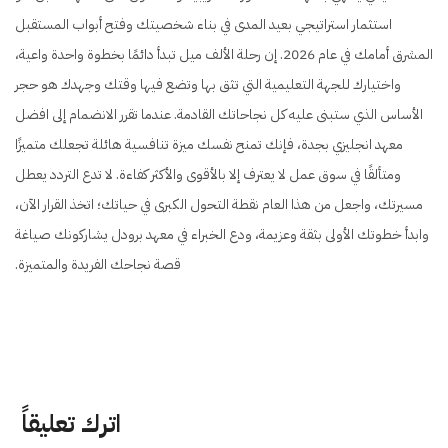
استثمار استراتيجي بعيد المدى في بناء شخصيتك وفتح أبواب المستقبل
المشرق أمامك في عام 2026. إن رحلة الألف ميل تبدأ دائمًا بخطوة واحدة واعية،
واختيارك للجهة التعليمية التي تثق بها وتضع فيها وقتك وجهدك هو حجر
الأساس الذي ستبنى عليه كل نجاحاتك القادمة. عندما تقرر الانضمام إلى افضل
معهد انجليزي بجدة، فإنك تمنح نفسك ميزة تنافسية هائلة تجعلك متميزًا
ومتألقًا في سوق عمل لا يعترف إلا بالأقوى والأكثر كفاءة. لا تدع التردد يعطل
مسيرتك، واجعل من هذا العام نقطة التحول الكبرى في حياتك؛ اتخذ القرار الآن،
وابدأ خطوتك الأولى بثقة وعزيمة، ودع الخبراء في معهد برودل يشاركونك صياغة
قصة نجاحك الفريدة والمتميزة.
اترك تعليقاً