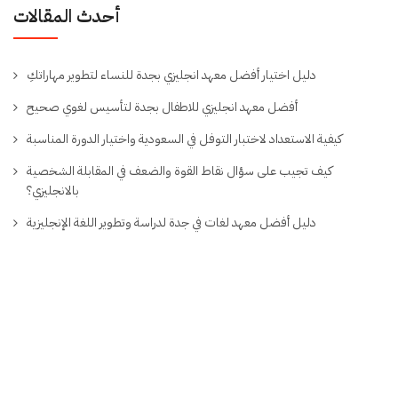
أحدث المقالات
دليل اختيار أفضل معهد انجليزي بجدة للنساء لتطوير مهاراتكِ
أفضل معهد انجليزي للاطفال بجدة لتأسيس لغوي صحيح
كيفية الاستعداد لاختبار التوفل في السعودية واختيار الدورة المناسبة
كيف تجيب على سؤال نقاط القوة والضعف في المقابلة الشخصية
بالانجليزي؟
دليل أفضل معهد لغات في جدة لدراسة وتطوير اللغة الإنجليزية
لينكات
صفحات
معلومات
مهمة
الموقع
التواصل
معهد برودل
البرامج
الرئيسية
fo@prudle.edu.sa
يقدم تعليم