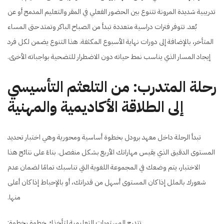
تدريبية شديدة المرونة تتنوع بين الحضور الفعلي في المقر والتعليم المدمج أو عن
بُعد. تتوفر فترات دراسية متعددة تبدأ من الصباح الباكر وتمتد حتى المساء
المتأخر، بالإضافة إلى دورات نهاية الأسبوع المكثفة. هذا التنوع يضمن لكل فرد
إيجاد المسار الذي يناسب نمط حياته دون الاضطرار للتضحية بواجباته الأخرى.
رحلة المتدرب: من التلعثم التأسيسي
إلى الطلاقة الأكاديمية والمهنية
تبدأ الرحلة داخل معهد برودل بخطوة أساسية ومحورية وهي اختبار تحديد
المستوى الدقيق الذي يقيس مهاراتك الأربع بشكل منفصل. بناءً على نتائج هذا
الاختبار، يتم وضعك في المجموعة اللغوية التي تناسبك تمامًا لضمان عدم
شعورك بالملل إذا كان المستوى أسهل من قدراتك، أو بالإحباط إذا كان أعلى
منها.
تتدرج المستويات التعليمية لتأخذك خطوة بخطوة: