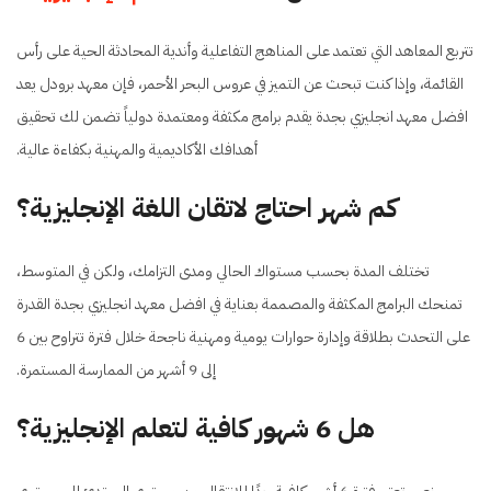
تتربع المعاهد التي تعتمد على المناهج التفاعلية وأندية المحادثة الحية على رأس
القائمة، وإذا كنت تبحث عن التميز في عروس البحر الأحمر، فإن معهد برودل يعد
افضل معهد انجليزي بجدة يقدم برامج مكثفة ومعتمدة دولياً تضمن لك تحقيق
أهدافك الأكاديمية والمهنية بكفاءة عالية.
كم شهر احتاج لاتقان اللغة الإنجليزية؟
تختلف المدة بحسب مستواك الحالي ومدى التزامك، ولكن في المتوسط،
تمنحك البرامج المكثفة والمصممة بعناية في افضل معهد انجليزي بجدة القدرة
على التحدث بطلاقة وإدارة حوارات يومية ومهنية ناجحة خلال فترة تتراوح بين 6
إلى 9 أشهر من الممارسة المستمرة.
هل 6 شهور كافية لتعلم الإنجليزية؟