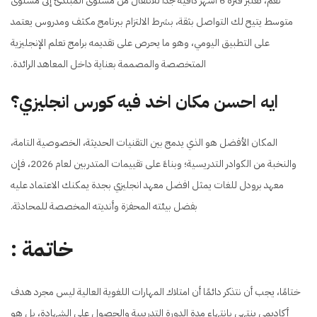
نعم، تعتبر فترة 6 أشهر كافية جدًا للانتقال من مستوى المبتدئ إلى مستوى
متوسط يتيح لك التواصل بثقة، بشرط الالتزام ببرنامج مكثف ومدروس يعتمد
على التطبيق اليومي، وهو ما يحرص على تقديمه برامج تعلم الإنجليزية
المتخصصة والمصممة بعناية داخل المعاهد الرائدة.
ايه احسن مكان اخد فيه كورس انجليزي؟
المكان الأفضل هو الذي يدمج بين التقنيات الحديثة، الخصوصية التامة،
والنخبة من الكوادر التدريسية؛ وبناءً على تقييمات المتدربين لعام 2026، فإن
معهد برودل للغات يمثل افضل معهد انجليزي بجدة يمكنك الاعتماد عليه
بفضل بيئته المحفزة وأنديته المخصصة للمحادثة.
خاتمة :
ختامًا، يجب أن نتذكر دائمًا أن امتلاك المهارات اللغوية العالية ليس مجرد هدف
أكاديمي ينتهي بانتهاء مدة الدورة التدريبية والحصول على الشهادة، بل هو