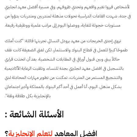
لأشخاص قرروا تغيير واقعهم وتحدي ظروفهم. وفي مسيرة أفضل معهد انجليزي
في جدة، شهدت القاعات الدراسية تحولات مذهلة لمتدربين ومتدربات بدؤوا من
مستويات خجولة للغاية، ووصلوا اليوم إلى مراتب علمية ووظيفية رفيعة.
تروي إحدى الخريجات من معهد برودل النسائي تجربتها قائلة: “كنت أملك
طموحًا كبيرًا للعمل في قطاع البنوك والاستثمار، لكن لغتي الضعيفة كانت تقف
حائلاً بيني وبين قبول أوراقي في المقابلات الشخصية. بعد أن اتخذت قراري
بالتسجيل في افضل معهد انجليزي بجدة للنساء، وتلقيت الرعاية الأكاديمية
والتشجيع المستمر من المدربات، تمكنت من تطوير مهارات المحادثة لدي
بشكل مذهل. اليوم، أنا أعمل في أحد أكبر البنوك بالمملكة وأدير اجتماعاتي
بالإنجليزية بكل طلاقة وثقة”.
الأسئلة الشائعة :
افضل المعاهد
لتعلم الإنجليزية
؟