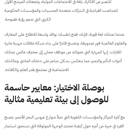
للتعبير عن أفكارك بثقة في الاجتماعات الدولية، وتجعلك المرشح الأول
للمناصب القيادية في الشركات متعددة الجنسيات والمؤسسات الحكومية
الكبرى التي تدعم رؤية طموحة.
عندما تمتلك لغة قوية، فإنك تفتح لنفسك نوافذ واسعة للاطلاع على المعارف
والعلوم العالمية فور صدورها، وتصبح قادرًا على بناء شبكة علاقات مهنية عابرة
للقارات. إنها المهارة التي تحولك من موظف محلي إلى محترف عالمي يمتلك
أدوات التأثير والتميز، مما ينعكس بشكل مباشر على دخلك المادي ومكانتك
الاجتماعية في مجتمع يقدر العلم والكفاءة.
بوصلة الاختيار: معايير حاسمة
للوصول إلى بيئة تعليمية مثالية
مع كثرة المراكز والمؤسسات اللغوية التي تملأ شوارع عروس البحر الأحمر، يصبح
الفرد في حيرة من أمره حول كيفية تحديد الوجهة الموثوقة التي تستحق استثمار