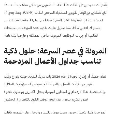
يقدم لك معهد برودل للغات هذا العائد المضمون من خلال مناهجه المعتمدة
التي تتماشى مع الإطار الأوروبي المشترك المرجعي للغات (CEFR). وهذا يعني أن
المستويات التي تجتازها داخل المعهد معترف بها ولها قيمة حقيقية تعكس
مستواك الفعلي بدقة، مما يسهل عليك تقديم
هذه المؤهلات للجامعات
العالمية أو جهات التوظيف المرموقة داخل المملكة وخارجها بثقة تامة.
المرونة في عصر السرعة: حلول ذكية
تناسب جداول الأعمال المزدحمة
نعلم جميعًا أن إيقاع الحياة في عام 2026 بات سريعًا للغاية، حيث يتوزع وقت
الفرد بين التزامات العمل، والدراسة الجامعية، والمسؤوليات العائلية
والشخصية. هذا الازدحام في الجداول اليومية يجعل الكثيرين يؤجلون خطوة
تطوير لغتهم بدعوى عدم توفر الوقت الكافي للانتظام في الحضور.
لمواجهة هذا التحدي، حرص معهد برودل للنساء والرجال على تصميم باقات